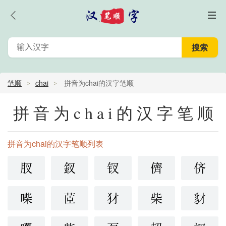
笔顺
chai
拼音为chai的汉字笔顺
拼音为chai的汉字笔顺
拼音为chai的汉字笔顺列表
肞
釵
钗
儕
侪
喍
茝
犲
柴
豺