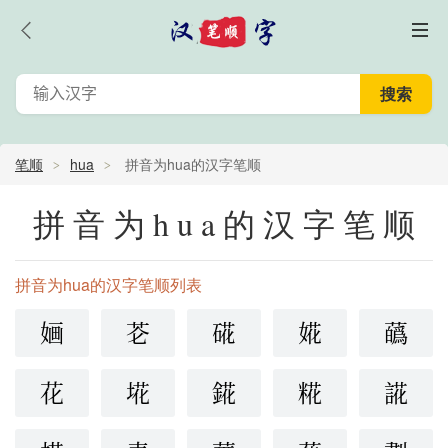
笔顺
hua
拼音为hua的汉字笔顺
拼音为hua的汉字笔顺
拼音为hua的汉字笔顺列表
婳
芲
硴
婲
蘤
花
埖
錵
糀
誮