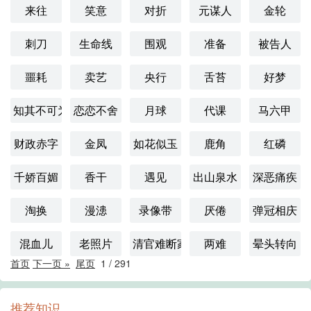
来往
笑意
对折
元谋人
金轮
刺刀
生命线
围观
准备
被告人
噩耗
卖艺
央行
舌苔
好梦
知其不可为而为
恋恋不舍
月球
代课
马六甲
财政赤字
金凤
如花似玉
鹿角
红磷
千娇百媚
香干
遇见
出山泉水
深恶痛疾
淘换
漫漶
录像带
厌倦
弹冠相庆
混血儿
老照片
清官难断家务事
两难
晕头转向
首页
下一页 »
尾页
1
/
291
推荐知识