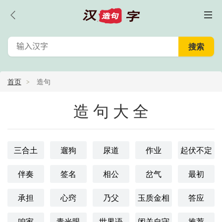
首页
造句
造句大全
三合土
遛狗
尿道
作业
起伏不定
伴奏
签名
相公
岔气
最初
承担
心窍
乃父
玉质金相
答应
咱家
青光眼
世界语
闭关自守
推荐