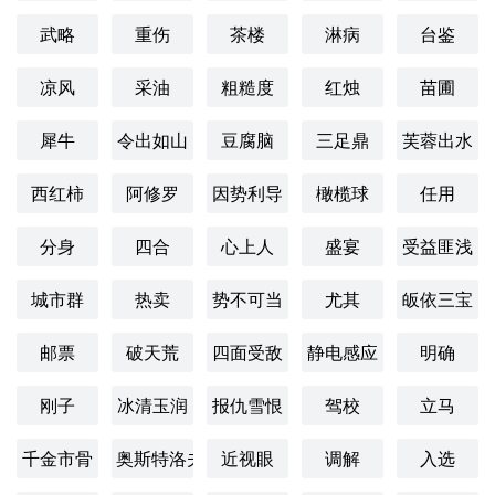
武略
重伤
茶楼
淋病
台鉴
凉风
采油
粗糙度
红烛
苗圃
犀牛
令出如山
豆腐脑
三足鼎
芙蓉出水
西红柿
阿修罗
因势利导
橄榄球
任用
分身
四合
心上人
盛宴
受益匪浅
城市群
热卖
势不可当
尤其
皈依三宝
邮票
破天荒
四面受敌
静电感应
明确
刚子
冰清玉润
报仇雪恨
驾校
立马
千金市骨
奥斯特洛夫斯基
近视眼
调解
入选