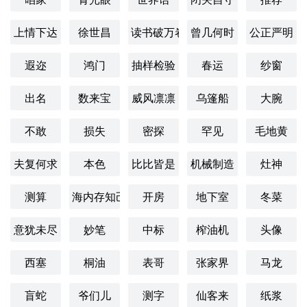
上情下达
徐世昌
读书破万卷
曾几何时
公正严明
遐迩
鸿门
抽样检验
春运
纱窗
出名
数来宝
威风凛凛
乌篷船
大腕
不敢
损失
密探
罕见
毛地黄
夫复何求
本色
比比皆是
机械制造
灶神
测算
海内存知己
开房
地下室
冬菜
意犹未尽
妙笔
中标
榨油机
头像
西塞
桐油
表哥
张家界
马龙
盲蛇
爷们儿
测字
仙客来
纸浆