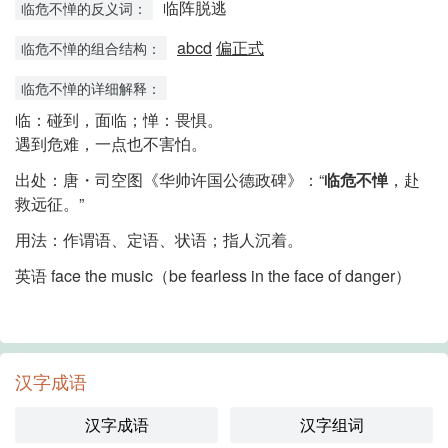
临阵脱逃
临危不惮的反义词：
abcd
偏正式
临危不惮的组合结构：
临危不惮的详细解释：
临：碰到，面临；惮：畏惧。
遇到危难，一点也不害怕。
出处
：
唐・司空图《华帅许国公德政碑》：“
临危不惮
，赴
救远征。”
用法
：
作谓语、定语、状语；指人沉着。
英语
face the music（be fearless in the face of danger）
汉字成语
汉字成语
汉字组词