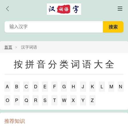
首页
汉字词语
按拼音分类词语大全
A
B
C
D
E
F
G
H
J
K
L
M
N
O
P
Q
R
S
T
W
X
Y
Z
推荐知识