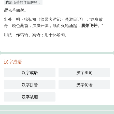
腾焰飞芒的详细解释：
谓光芒四射。
出处
：
明・徐弘祖《徐霞客游记・楚游日记》：“昧爽放
舟，晓色蒸霞，层岚开藻，既而火轮涌起，
腾焰飞芒
。”
用法
：
作谓语、宾语；用于比喻句。
汉字成语
汉字成语
汉字组词
汉字拼音
汉字词语
汉字笔顺