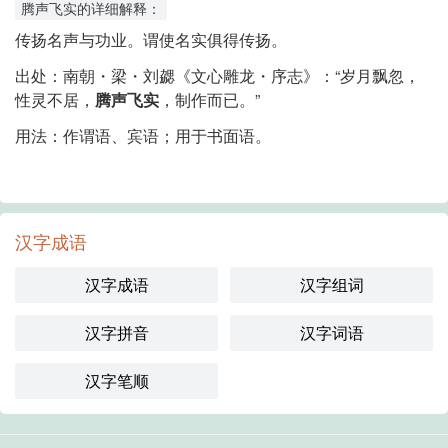
腾声飞实的详细解释：
传扬名声与功业。谓使名实俱得传扬。
出处
：
南朝・梁・刘勰《文心雕龙・序志》：“岁月飘忽，
性灵不居，
腾声飞实
，制作而已。”
用法
：
作谓语、宾语；用于书面语。
汉字成语
汉字成语
汉字组词
汉字拼音
汉字词语
汉字笔顺