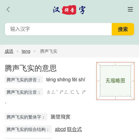
成语
teng
腾声飞实
腾声飞实的意思
téng shēng fēi shí
腾声飞实的拼音：
ㄊㄥˊ ㄕㄥ ㄈㄟ ㄕ
腾声飞实的注音：
ˊ
騰聲飛實
腾声飞实的繁体字：
abcd
联合式
腾声飞实的组合结构：