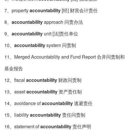
7、property
accountability
[经] 财营会计责任
8、
accountability
approach 问责办法
9、
accountability
unit [法]责任单位
10、
accountability
system 问责制
11、Merged Accountability and Fund Report 合并问责制和
基金报告
12、fiscal
accountability
财政问责制
13、asset
accountability
资产责任制
14、avoidance of
accountability
逃避责任
15、liability
accountability
责任问责制
16、statement of
accountability
责任声明