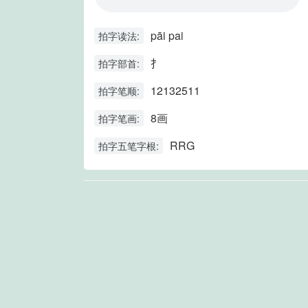
pāi pai
拍字读法:
扌
拍字部首:
12132511
拍字笔顺:
8画
拍字笔画:
RRG
拍字五笔字根: