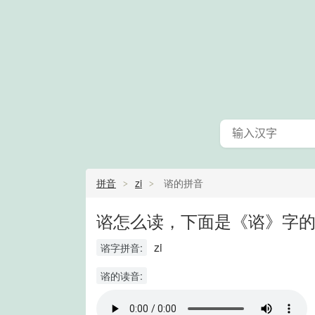
拼音
zi
谘的拼音
谘怎么读，下面是《谘》字的
zi
谘字拼音:
谘的读音: