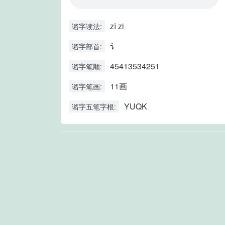
zī zi
谘字读法:
讠
谘字部首:
45413534251
谘字笔顺:
11画
谘字笔画:
YUQK
谘字五笔字根: