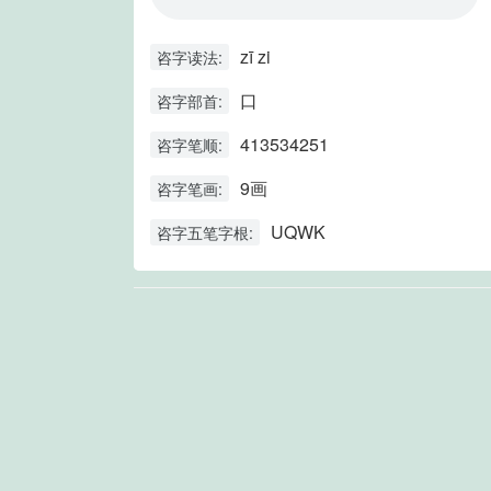
zī zi
咨字读法:
口
咨字部首:
413534251
咨字笔顺:
9画
咨字笔画:
UQWK
咨字五笔字根: