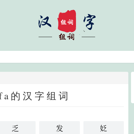
fa的汉字组词
乏
发
姂