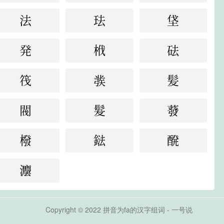
法
珐
垡
発
栰
砝
筏
彂
髪
閥
髮
蕟
橃
鍅
醗
灋
Copyright © 2022 拼音为fa的汉字组词 - 一号说