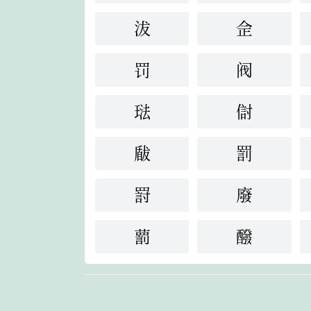
沷
佱
罚
阀
琺
傠
瞂
罰
罸
廢
藅
醱