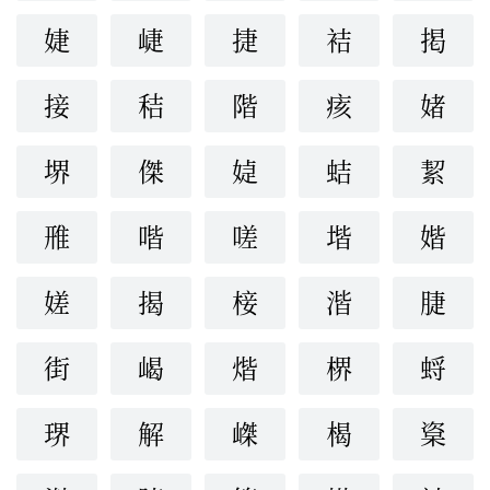
婕
崨
捷
袺
掲
接
秸
階
痎
媎
堺
傑
媫
蛣
絜
雃
喈
嗟
堦
媘
嫅
揭
椄
湝
脻
街
嵑
煯
楐
蛶
琾
解
嵥
楬
楶