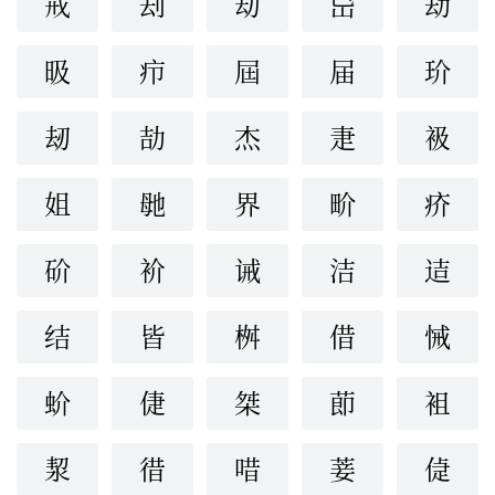
戒
刦
刧
岊
劫
昅
疖
屆
届
玠
刼
劼
杰
疌
衱
姐
毑
界
畍
疥
砎
衸
诫
洁
迼
结
皆
桝
借
悈
蚧
倢
桀
莭
袓
洯
徣
唶
菨
偼