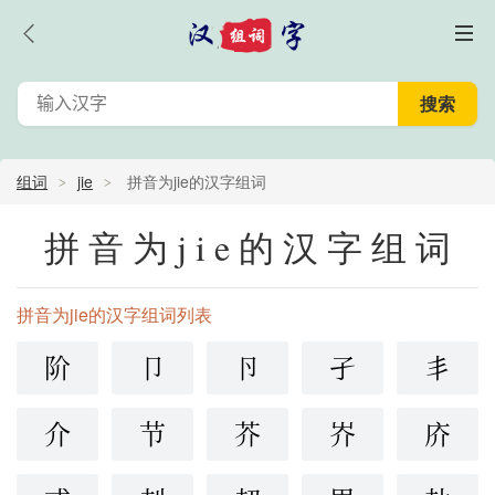
组词
jie
拼音为jie的汉字组词
拼音为jie的汉字组词
拼音为jie的汉字组词列表
阶
卩
卪
孑
丯
介
节
芥
岕
庎