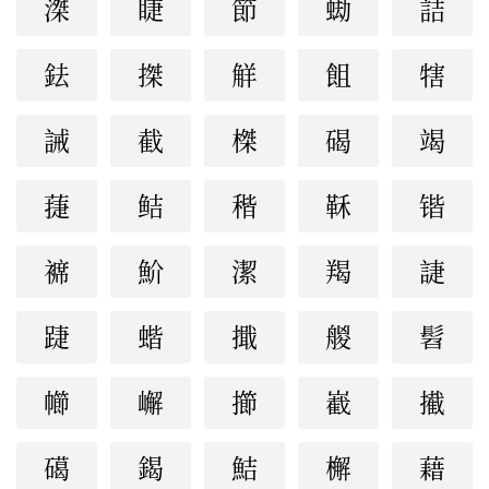
滐
睫
節
蜐
詰
鉣
搩
觧
飷
犗
誡
截
榤
碣
竭
蓵
鲒
稭
鞂
锴
褯
魪
潔
羯
誱
踕
蝔
擑
艐
髫
幯
嶰
擳
嶻
擮
礍
鍻
鮚
檞
藉