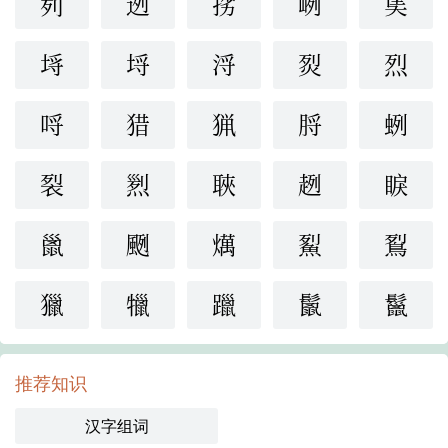
茢
迾
挘
峢
奊
埓
埒
浖
烮
烈
哷
猎
猟
脟
蛚
裂
煭
聗
趔
睙
巤
颲
燤
鮤
鴷
獵
犣
躐
鬛
鬣
推荐知识
汉字组词