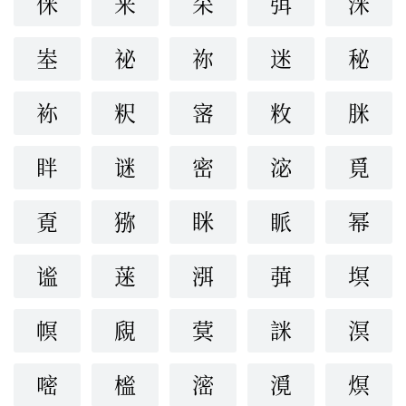
侎
冞
罙
弭
洣
峚
祕
祢
迷
秘
袮
粎
宻
敉
脒
眫
谜
密
淧
覓
覔
猕
眯
眽
幂
谧
蒾
渳
葞
塓
幎
覛
蓂
詸
溟
嘧
榓
滵
漞
熐