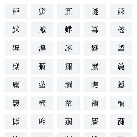
蔤
蜜
鼏
瞇
蔝
銤
摵
蝆
冪
樒
幦
濗
謎
醚
謐
糜
彌
擟
縻
麊
麋
藌
濔
瞴
獯
簚
櫁
羃
禰
檷
擵
靡
獼
麛
瀰