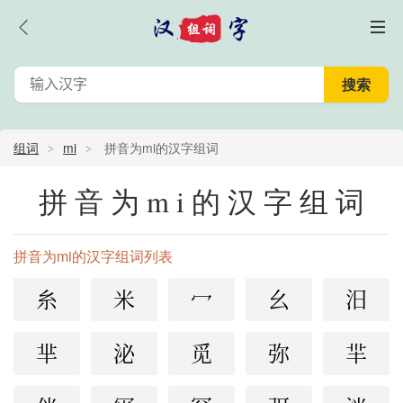
组词
mi
拼音为mi的汉字组词
拼音为mi的汉字组词
拼音为mi的汉字组词列表
糸
米
冖
幺
汨
芈
泌
觅
弥
羋