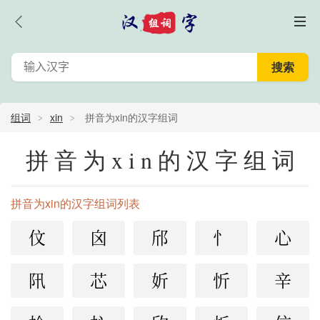
组词
xin
拼音为xin的汉字组词
拼音为xin的汉字组词
拼音为xin的汉字组词列表
伩
囟
邤
忄
心
阠
芯
妡
忻
辛