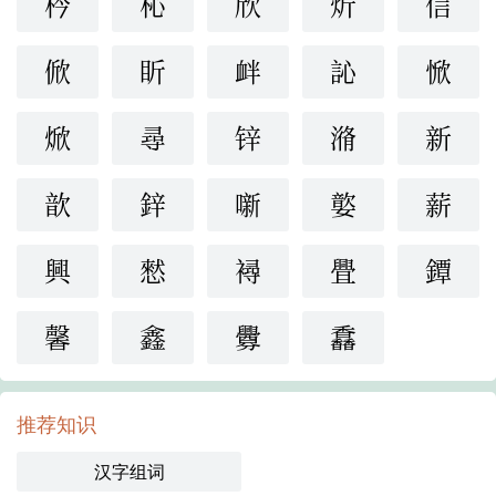
枔
杺
欣
炘
信
俽
盺
衅
訫
惞
焮
尋
锌
潃
新
歆
鋅
噺
嬜
薪
興
憖
襑
舋
鐔
馨
鑫
釁
馫
推荐知识
汉字组词