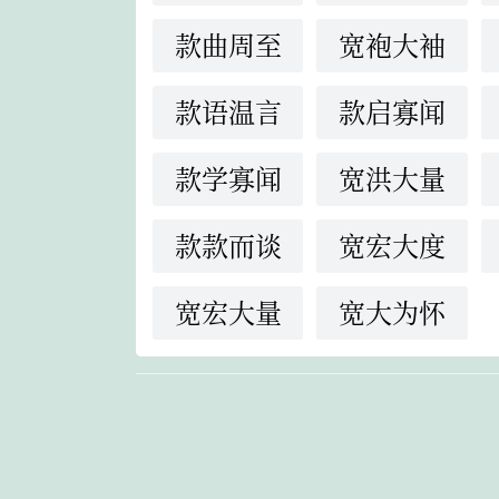
款曲周至
宽袍大袖
款语温言
款启寡闻
款学寡闻
宽洪大量
款款而谈
宽宏大度
宽宏大量
宽大为怀