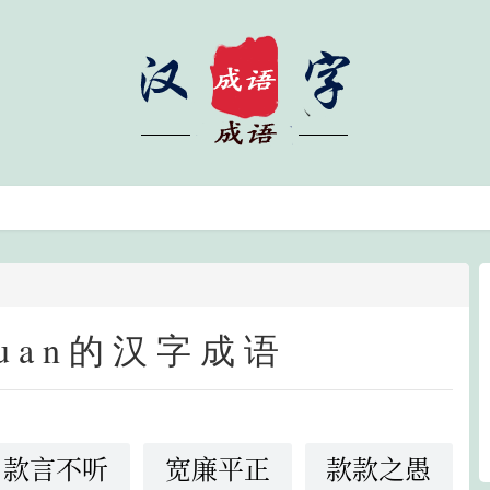
uan的汉字成语
以律己
款言不听
宽廉平正
款款之愚