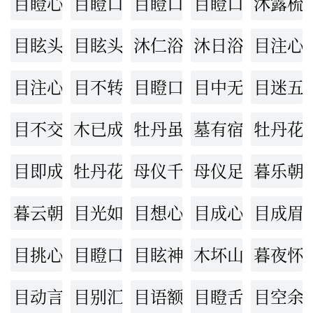
目瞪心骇
目瞪口僵
目瞪口张
目瞪口结
沐露梳
目眩头晕
目眩头昏
沐仁浴义
沐日浴月
目注心
目注心凝
目不转睛
目瞪口呆
目中无人
目迷五
目不交睫
木已成舟
牡丹虽好，绿叶相从
墓有宿草
牡丹花
目即成诵
牡丹花下死，做鬼也风流
母仪千古
母仪足式
暮乐朝
暮云朝雨
目光如电
目想心存
目成心授
目成眉
目挑心与
目瞪口噤
目眩神夺
木坏山颓
暮夜怀
目动言肆
目别汇分
目语额瞬
目瞪舌挢
目空余