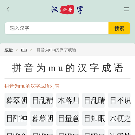
成语
mu
拼音为mu的汉字成语
拼音为mu的汉字成语
拼音为mu的汉字成语列表
暮翠朝红
目乱精迷
木落归本
目乱睛迷
目不识
目酣神醉
暮暮朝朝
目量意营
目知眼见
木梗之